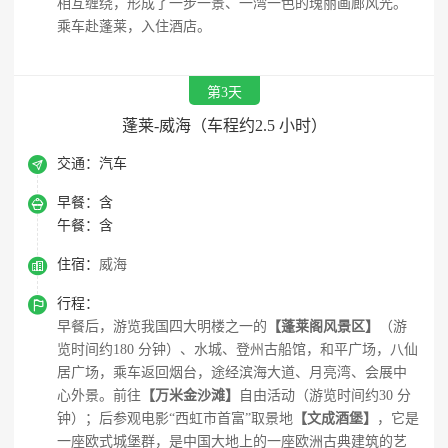
相互缠绕，形成了一步一景、一湾一色的瑰丽画廊风光。
乘车赴蓬莱，入住酒店。
第3天
蓬莱-威海（车程约2.5 小时）

交通：
汽车

早餐：
含
午餐：
含

住宿：
威海

行程：
早餐后，游览我国四大明楼之一的
【蓬莱阁风景区】
（游
览时间约180 分钟）、水城、登州古船馆，和平广场，八仙
居广场，乘车返回烟台，途经滨海大道、月亮湾、会展中
心外景。前往
【万米金沙滩】
自由活动（游览时间约30 分
钟）；后参观电影“西虹市首富”取景地
【文成酒堡】
，它是
一座欧式城堡群，是中国大地上的一座欧洲古典建筑的艺