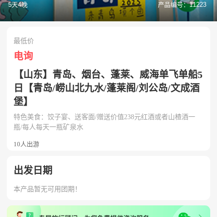
5天4晚
产品编号：11223
最低价
电询
【山东】青岛、烟台、蓬莱、威海单飞单船5
日【青岛/崂山北九水/蓬莱阁/刘公岛/文成酒
堡】
特色美食：饺子宴、送客面/赠送价值238元红酒或者山楂酒一
瓶/每人每天一瓶矿泉水
10人出游
出发日期
本产品暂无可用团期！