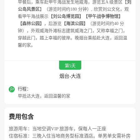
早餐后，乘车赴甲午海战发生地威海，游览五A 级景区【
刘
公岛风景区
】（游览时间约180 分钟）, 欣赏刘公文化，观
看甲午海战展示
【刘公岛博览园】【甲午战争博物馆】
【森林公园】
，后游览
【海滨公园】
（游览时间约40 分
钟），外观威海外滩标志建筑威海之门，又称幸福之门，
穿越此门，踏上幸福的彼岸。晚烟台乘船赴大连，返回温
馨的家。
第5天
烟台-大连

行程：
早抵达大连，返回温馨的家
费用包含
旅游用车：当地空调VIP 旅游车，保每人一正座
住宿标准：三晚入住当地商务型标准酒店。单男单女需补房