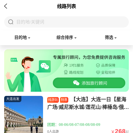

线路列表

目的地/关键词
目的地
综合排序
筛选
【大连】大连一日【星海
大连出发
纯游玩
特惠
广场/威尼斯水城/莲花山/棒棰岛/俄罗
斯风情街】
团期：08-06/08-07/08-08/08-09
268
￥
0人出游
起