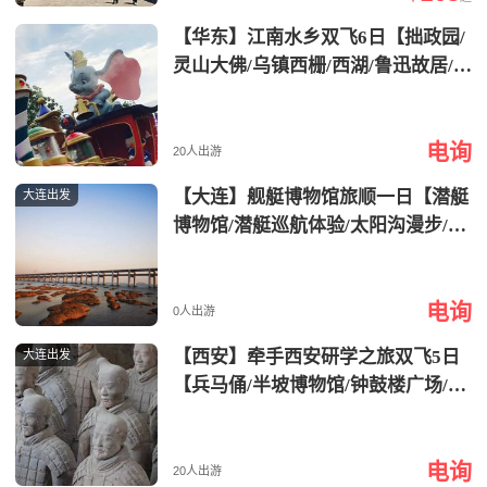
【华东】江南水乡双飞6日【拙政园/
灵山大佛/乌镇西栅/西湖/鲁迅故居/云
栖竹径/城隍庙/七里山塘】
电询
20人出游
【大连】舰艇博物馆旅顺一日【潜艇
大连出发
博物馆/潜艇巡航体验/太阳沟漫步/旅
顺博物馆】
电询
0人出游
【西安】牵手西安研学之旅双飞5日
大连出发
【兵马俑/半坡博物馆/钟鼓楼广场/回
民街/大唐不夜城】
电询
20人出游