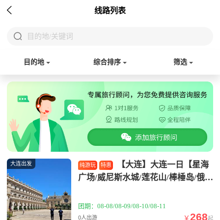

线路列表

目的地/关键词
目的地
综合排序
筛选
【大连】大连一日【星海
大连出发
纯游玩
特惠
广场/威尼斯水城/莲花山/棒棰岛/俄罗
斯风情街】
团期：08-08/08-09/08-10/08-11
268
￥
0人出游
起