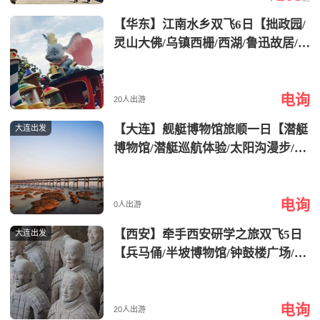
【华东】江南水乡双飞6日【拙政园/
灵山大佛/乌镇西栅/西湖/鲁迅故居/云
栖竹径/城隍庙/七里山塘】
电询
20人出游
【大连】舰艇博物馆旅顺一日【潜艇
大连出发
博物馆/潜艇巡航体验/太阳沟漫步/旅
顺博物馆】
电询
0人出游
【西安】牵手西安研学之旅双飞5日
大连出发
【兵马俑/半坡博物馆/钟鼓楼广场/回
民街/大唐不夜城】
电询
20人出游