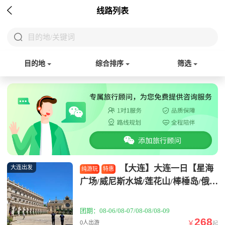

线路列表

目的地/关键词
目的地
综合排序
筛选
【大连】大连一日【星海
大连出发
纯游玩
特惠
广场/威尼斯水城/莲花山/棒棰岛/俄罗
斯风情街】
团期：08-06/08-07/08-08/08-09
268
￥
0人出游
起