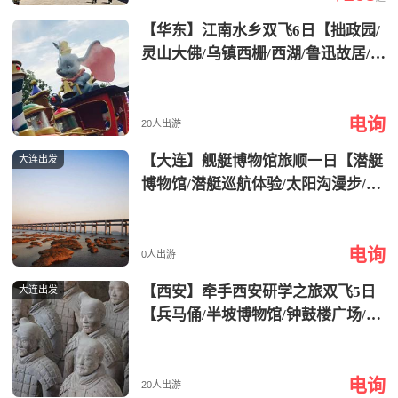
【华东】江南水乡双飞6日【拙政园/
灵山大佛/乌镇西栅/西湖/鲁迅故居/云
栖竹径/城隍庙/七里山塘】
电询
20人出游
【大连】舰艇博物馆旅顺一日【潜艇
大连出发
博物馆/潜艇巡航体验/太阳沟漫步/旅
顺博物馆】
电询
0人出游
【西安】牵手西安研学之旅双飞5日
大连出发
【兵马俑/半坡博物馆/钟鼓楼广场/回
民街/大唐不夜城】
电询
20人出游